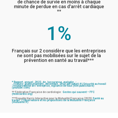
de chance de survie en moins à chaque
minute de perdue en cas d'arrêt cardiaque
**
1
%
Français sur 2 considère que les entreprises
ne sont pas mobilisées sur le sujet de la
prévention en santé au travail***
* Rapport_annuel_2022_de_lassurance_maladie_-
_risques_professionnels_décembre_2023.pdf (ameli.fr)
Sécurité au travail
: responsabilité de l’entreprise, vigilance de tous (film publicitaire)
(youtube.com)
** Fédération Française de cardiologie :
Gestes qui sauvent – FFC
(fedecardio.org)
***Enquête Harris Interactive pour la Mutualité Française (2023)
Santé au
travail : l’Observatoire et les propositions de la Mutualité Française
(mutualite.fr)