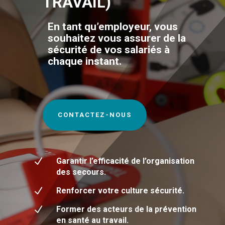
TRAVAIL)
En tant qu’employeur, vous
souhaitez vous assurer de la
sécurité de vos salariés à
chaque instant.
CONTACTEZ-NOUS
N
Garantir l’efficacité de l’organisation
des secours.
N
Renforcer votre culture sécurité.
N
Former des acteurs de la prévention
en santé au travail.