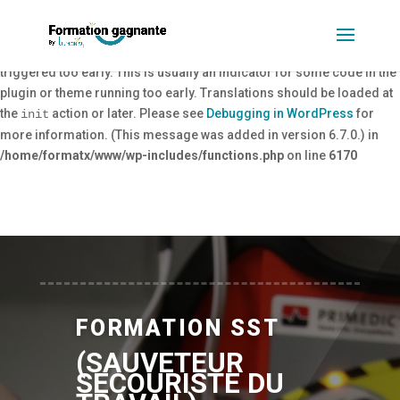
Notice
: Function _load_textdomain_just_in_time was called
incorrectly
. Translation loading for the
domain was
rank-math
triggered too early. This is usually an indicator for some code in the
plugin or theme running too early. Translations should be loaded at
the
action or later. Please see
Debugging in WordPress
for
init
more information. (This message was added in version 6.7.0.) in
/home/formatx/www/wp-includes/functions.php
on line
6170
FORMATION SST
(SAUVETEUR
SECOURISTE DU